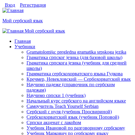
Перейти к основному содержанию
Skip to search
Login links
Вход
Регистрация
Мой сербский язык
Мой сербский язык
toggle
Главное меню
Главная
Учебники
Gramatolomija: pregledna gramatika srpskoga jezika
Граматика српског jезика (для базовой школы)
Граматика српскога jезика (учебник для средней
школы)
Грамматика сербскохорватского языка Гудкова
Кречмер, Невекловский — Сербохорватский язык
Научимо падеже (справочник по сербским
падежам)
Научимо српски 1 (учебник)
Начальный курс сербского на английском языке
Самоучитель Teach Yourself Serbian
Сербский с нуля (учебник Просвириной)
Сербскохорватский язык (учебник Поповой)
Српски акценат с лакоћом
Учебник Ивановой по разговорному сербскому
Учебник Маркович по сербскому языку