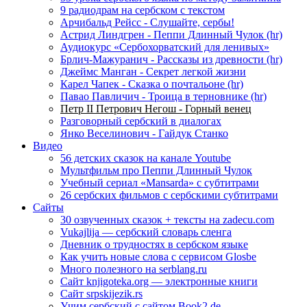
9 радиодрам на сербском с текстом
Арчибальд Рейсс - Слушайте, сербы!
Астрид Линдгрен - Пеппи Длинный Чулок (hr)
Аудиокурс «Сербохорватский для ленивых»
Брлич-Мажуранич - Рассказы из древности (hr)
Джеймс Манган - Секрет легкой жизни
Карел Чапек - Сказка о почтальоне (hr)
Павао Павличич - Троица в терновнике (hr)
Петр II Петрович Негош - Горный венец
Разговорный сербский в диалогах
Янко Веселинович - Гайдук Станко
Видео
56 детских сказок на канале Youtube
Мультфильм про Пеппи Длинный Чулок
Учебный сериал «Mansarda» с субтитрами
26 сербских фильмов с сербскими субтитрами
Сайты
30 озвученных сказок + тексты на zadecu.com
Vukajlija — сербский словарь сленга
Дневник о трудностях в сербском языке
Как учить новые слова с сервисом Glosbe
Много полезного на serblang.ru
Сайт knjigoteka.org — электронные книги
Сайт srpskijezik.rs
Учим сербский с сайтом Book2.de