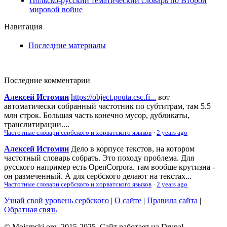
Польско-русский тематический словарь по Второй
мировой войне
Навигация
Последние материалы
Последние комментарии
Алексей Истомин
https://object.pouta.csc.fi...
вот
автоматически собранный частотник по субтитрам, там 5.5
млн строк. Большая часть конечно мусор, дубликаты,
транслитирации....
Частотные словари сербского и хорватского языков
·
2 years ago
Алексей Истомин
Дело в корпусе текстов, на котором
частотный словарь собрать. Это походу проблема. Для
русского например есть OpenCorpora. там вообще крутизна -
он размеченный. А для сербского делают на текстах...
Частотные словари сербского и хорватского языков
·
2 years ago
Узнай свой уровень сербского
|
О сайте
|
Правила сайта
|
Обратная связь
© Mojsrpski.org, 2015-2025. Сайт работает на Drupal