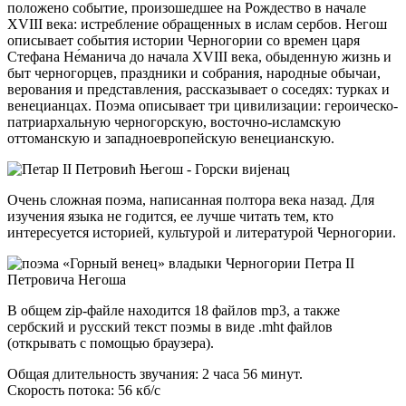
положено событие, произошедшее на Рождество в начале
XVIII века: истребление обращенных в ислам сербов. Негош
описывает события истории Черногории со времен царя
Стефана Не́манича до начала XVIII века, обыденную жизнь и
быт черногорцев, праздники и собрания, народные обычаи,
верования и представления, рассказывает о соседях: турках и
венецианцах. Поэма описывает три цивилизации: героическо-
патриархальную черногорскую, восточно-исламскую
оттоманскую и западноевропейскую венецианскую.
Очень сложная поэма, написанная полтора века назад. Для
изучения языка не годится, ее лучше читать тем, кто
интересуется историей, культурой и литературой Черногории.
В общем zip-файле находится 18 файлов mp3, а также
сербский и русский текст поэмы в виде .mht файлов
(открывать с помощью браузера).
Общая длительность звучания: 2 часа 56 минут.
Скорость потока: 56 кб/с