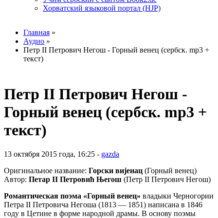
Хорватский языковой портал (HJP)
Вы здесь
Главная
»
Аудио
»
Петр II Петрович Негош - Горный венец (сербск. mp3 +
текст)
Петр II Петрович Негош -
Горный венец (сербск. mp3 +
текст)
13 октября 2015 года, 16:25 -
gazda
Оригинальное название:
Горски вијенац
(Горный венец)
Автор:
Петар II Петровић Његош
(Петр II Петрович Негош)
Романтическая поэма «Горный венец»
владыки Черногории
Петра II Петровича Негоша (1813 — 1851) написана в 1846
году в Цетине в форме народной драмы. В основу поэмы