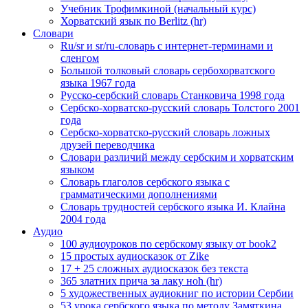
Учебник Трофимкиной (начальный курс)
Хорватский язык по Berlitz (hr)
Словари
Ru/sr и sr/ru-словарь с интернет-терминами и
сленгом
Большой толковый словарь сербохорватского
языка 1967 года
Русско-сербский словарь Станковича 1998 года
Сербско-хорватско-русский словарь Толстого 2001
года
Сербско-хорватско-русский словарь ложных
друзей переводчика
Словари различий между сербским и хорватским
языком
Словарь глаголов сербского языка с
грамматическими дополнениями
Словарь трудностей сербского языка И. Клайна
2004 года
Аудио
100 аудиоуроков по сербскому языку от book2
15 простых аудиосказок от Zike
17 + 25 сложных аудиосказок без текста
365 златних прича за лаку ноћ (hr)
5 художественных аудиокниг по истории Сербии
53 урока сербского языка по методу Замяткина