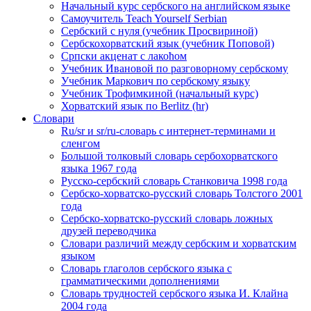
Начальный курс сербского на английском языке
Самоучитель Teach Yourself Serbian
Сербский с нуля (учебник Просвириной)
Сербскохорватский язык (учебник Поповой)
Српски акценат с лакоћом
Учебник Ивановой по разговорному сербскому
Учебник Маркович по сербскому языку
Учебник Трофимкиной (начальный курс)
Хорватский язык по Berlitz (hr)
Словари
Ru/sr и sr/ru-словарь с интернет-терминами и
сленгом
Большой толковый словарь сербохорватского
языка 1967 года
Русско-сербский словарь Станковича 1998 года
Сербско-хорватско-русский словарь Толстого 2001
года
Сербско-хорватско-русский словарь ложных
друзей переводчика
Словари различий между сербским и хорватским
языком
Словарь глаголов сербского языка с
грамматическими дополнениями
Словарь трудностей сербского языка И. Клайна
2004 года