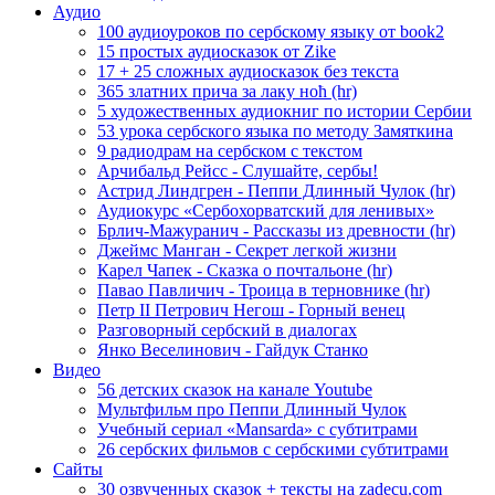
Аудио
100 аудиоуроков по сербскому языку от book2
15 простых аудиосказок от Zike
17 + 25 сложных аудиосказок без текста
365 златних прича за лаку ноћ (hr)
5 художественных аудиокниг по истории Сербии
53 урока сербского языка по методу Замяткина
9 радиодрам на сербском с текстом
Арчибальд Рейсс - Слушайте, сербы!
Астрид Линдгрен - Пеппи Длинный Чулок (hr)
Аудиокурс «Сербохорватский для ленивых»
Брлич-Мажуранич - Рассказы из древности (hr)
Джеймс Манган - Секрет легкой жизни
Карел Чапек - Сказка о почтальоне (hr)
Павао Павличич - Троица в терновнике (hr)
Петр II Петрович Негош - Горный венец
Разговорный сербский в диалогах
Янко Веселинович - Гайдук Станко
Видео
56 детских сказок на канале Youtube
Мультфильм про Пеппи Длинный Чулок
Учебный сериал «Mansarda» с субтитрами
26 сербских фильмов с сербскими субтитрами
Сайты
30 озвученных сказок + тексты на zadecu.com