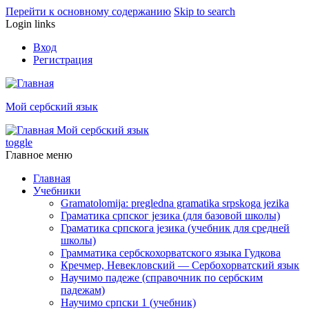
Перейти к основному содержанию
Skip to search
Login links
Вход
Регистрация
Мой сербский язык
Мой сербский язык
toggle
Главное меню
Главная
Учебники
Gramatolomija: pregledna gramatika srpskoga jezika
Граматика српског jезика (для базовой школы)
Граматика српскога jезика (учебник для средней
школы)
Грамматика сербскохорватского языка Гудкова
Кречмер, Невекловский — Сербохорватский язык
Научимо падеже (справочник по сербским
падежам)
Научимо српски 1 (учебник)