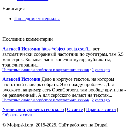
Навигация
Последние материалы
Последние комментарии
Алексей Истомин
https://object.pouta.csc.fi...
вот
автоматически собранный частотник по субтитрам, там 5.5
млн строк. Большая часть конечно мусор, дубликаты,
транслитирации....
Частотные словари сербского и хорватского языков
·
2 years ago
Алексей Истомин
Дело в корпусе текстов, на котором
частотный словарь собрать. Это походу проблема. Для
русского например есть OpenCorpora. там вообще крутизна -
он размеченный. А для сербского делают на текстах...
Частотные словари сербского и хорватского языков
·
2 years ago
Узнай свой уровень сербского
|
О сайте
|
Правила сайта
|
Обратная связь
© Mojsrpski.org, 2015-2025. Сайт работает на Drupal