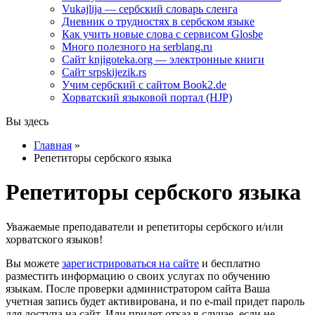
Vukajlija — сербский словарь сленга
Дневник о трудностях в сербском языке
Как учить новые слова с сервисом Glosbe
Много полезного на serblang.ru
Сайт knjigoteka.org — электронные книги
Сайт srpskijezik.rs
Учим сербский с сайтом Book2.de
Хорватский языковой портал (HJP)
Вы здесь
Главная
»
Репетиторы сербского языка
Репетиторы сербского языка
Уважаемые преподаватели и репетиторы сербского и/или
хорватского языков!
Вы можете
зарегистрироваться на сайте
и бесплатно
разместить информацию о своих услугах по обучению
языкам. После проверки администратором сайта Ваша
учетная запись будет активирована, и по e-mail придет пароль
для доступа на сайт. Или придет отказ в случае, если не