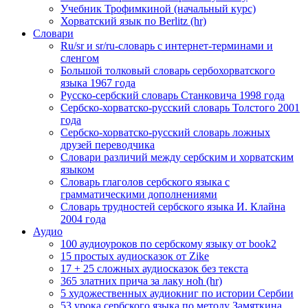
Учебник Трофимкиной (начальный курс)
Хорватский язык по Berlitz (hr)
Словари
Ru/sr и sr/ru-словарь с интернет-терминами и
сленгом
Большой толковый словарь сербохорватского
языка 1967 года
Русско-сербский словарь Станковича 1998 года
Сербско-хорватско-русский словарь Толстого 2001
года
Сербско-хорватско-русский словарь ложных
друзей переводчика
Словари различий между сербским и хорватским
языком
Словарь глаголов сербского языка с
грамматическими дополнениями
Словарь трудностей сербского языка И. Клайна
2004 года
Аудио
100 аудиоуроков по сербскому языку от book2
15 простых аудиосказок от Zike
17 + 25 сложных аудиосказок без текста
365 златних прича за лаку ноћ (hr)
5 художественных аудиокниг по истории Сербии
53 урока сербского языка по методу Замяткина