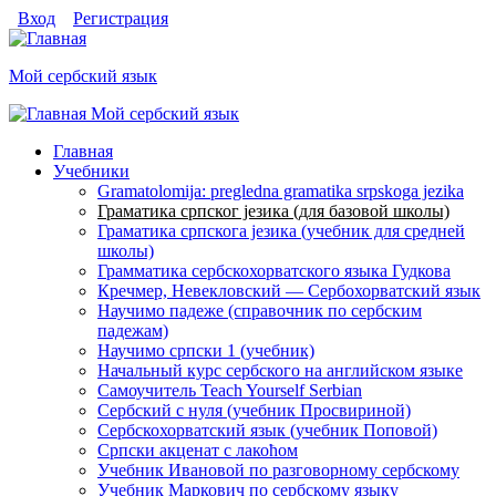
Перейти к основному содержанию
Skip to search
Login links
Вход
Регистрация
Мой сербский язык
Мой сербский язык
toggle
Главное меню
Главная
Учебники
Gramatolomija: pregledna gramatika srpskoga jezika
Граматика српског jезика (для базовой школы)
Граматика српскога jезика (учебник для средней
школы)
Грамматика сербскохорватского языка Гудкова
Кречмер, Невекловский — Сербохорватский язык
Научимо падеже (справочник по сербским
падежам)
Научимо српски 1 (учебник)
Начальный курс сербского на английском языке
Самоучитель Teach Yourself Serbian
Сербский с нуля (учебник Просвириной)
Сербскохорватский язык (учебник Поповой)
Српски акценат с лакоћом
Учебник Ивановой по разговорному сербскому
Учебник Маркович по сербскому языку