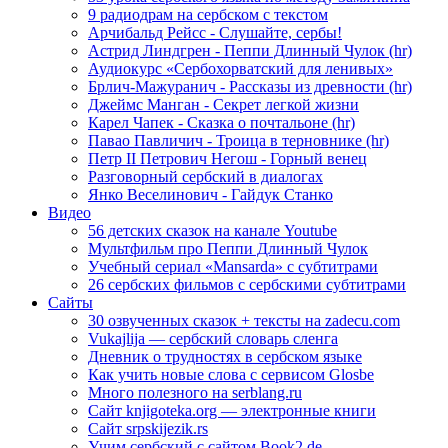
9 радиодрам на сербском с текстом
Арчибальд Рейсс - Слушайте, сербы!
Астрид Линдгрен - Пеппи Длинный Чулок (hr)
Аудиокурс «Сербохорватский для ленивых»
Брлич-Мажуранич - Рассказы из древности (hr)
Джеймс Манган - Секрет легкой жизни
Карел Чапек - Сказка о почтальоне (hr)
Павао Павличич - Троица в терновнике (hr)
Петр II Петрович Негош - Горный венец
Разговорный сербский в диалогах
Янко Веселинович - Гайдук Станко
Видео
56 детских сказок на канале Youtube
Мультфильм про Пеппи Длинный Чулок
Учебный сериал «Mansarda» с субтитрами
26 сербских фильмов с сербскими субтитрами
Сайты
30 озвученных сказок + тексты на zadecu.com
Vukajlija — сербский словарь сленга
Дневник о трудностях в сербском языке
Как учить новые слова с сервисом Glosbe
Много полезного на serblang.ru
Сайт knjigoteka.org — электронные книги
Сайт srpskijezik.rs
Учим сербский с сайтом Book2.de