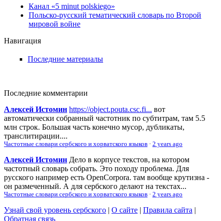
Канал «5 minut polskiego»
Польско-русский тематический словарь по Второй
мировой войне
Навигация
Последние материалы
Последние комментарии
Алексей Истомин
https://object.pouta.csc.fi...
вот
автоматически собранный частотник по субтитрам, там 5.5
млн строк. Большая часть конечно мусор, дубликаты,
транслитирации....
Частотные словари сербского и хорватского языков
·
2 years ago
Алексей Истомин
Дело в корпусе текстов, на котором
частотный словарь собрать. Это походу проблема. Для
русского например есть OpenCorpora. там вообще крутизна -
он размеченный. А для сербского делают на текстах...
Частотные словари сербского и хорватского языков
·
2 years ago
Узнай свой уровень сербского
|
О сайте
|
Правила сайта
|
Обратная связь