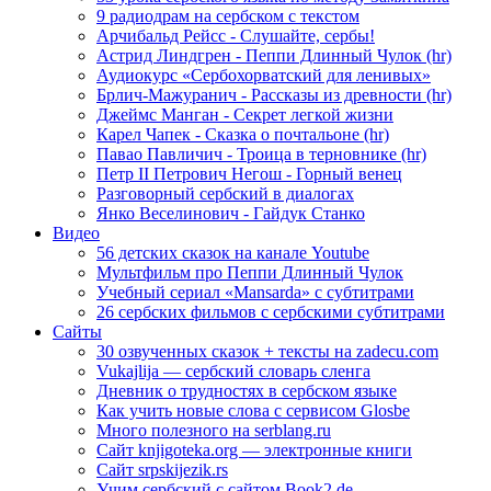
9 радиодрам на сербском с текстом
Арчибальд Рейсс - Слушайте, сербы!
Астрид Линдгрен - Пеппи Длинный Чулок (hr)
Аудиокурс «Сербохорватский для ленивых»
Брлич-Мажуранич - Рассказы из древности (hr)
Джеймс Манган - Секрет легкой жизни
Карел Чапек - Сказка о почтальоне (hr)
Павао Павличич - Троица в терновнике (hr)
Петр II Петрович Негош - Горный венец
Разговорный сербский в диалогах
Янко Веселинович - Гайдук Станко
Видео
56 детских сказок на канале Youtube
Мультфильм про Пеппи Длинный Чулок
Учебный сериал «Mansarda» с субтитрами
26 сербских фильмов с сербскими субтитрами
Сайты
30 озвученных сказок + тексты на zadecu.com
Vukajlija — сербский словарь сленга
Дневник о трудностях в сербском языке
Как учить новые слова с сервисом Glosbe
Много полезного на serblang.ru
Сайт knjigoteka.org — электронные книги
Сайт srpskijezik.rs
Учим сербский с сайтом Book2.de