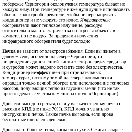
побережье Черногории околонулевая температура бывает не
каждую зиму. При температуре ниже нуля лучше использовать
обычные электрообогреватели, чтобы не перенапрягать
кондиционер и не ускорять его износ.
Инфракрасные
обогреватели дают тепловое излучение, расходуя
относительно мало электричества и нагревая объекты в
комнате, но не воздух. За пределами излучения
инфракрасного обогревателя будет холодно.
Печка
не зависит от электроснабжения. Если вы живете в
далеком селе, особенно на севере Черногории, то
повреждение единственной линии электропередач среди гор
и сугробов может надолго оставить село без электричества.
Кондиционер неэффективен при отрицательных
температурах, поэтому зимой на севере экономически
оправдан только печной обогрев или использование тепловых
насосов, получающих тепло из глубины земли (что не так
просто сделать с учетом каменистых почв в Черногории).
Дровами выгодно греться, если у вас качественная печка с
высоким КПД (не ниже 70%). КПД можно узнать из
инструкции к печке. Также печка выгодна, если дрова
бесплатные или очень дешевые.
Дрова дают больше тепла, когда они сухие. Сжигать сырые