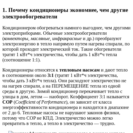
1. Почему кондиционеры экономнее, чем другие
электрообогреватели
Кондиционером обогреваться намного выгоднее, чем другими
электроприборами. Обычные электрообогреватели
(
конвекторы, масляные, инфракрасные
и др.) преобразуют
электроэнергию в тепло напрямую путем нагрева спирали, по
которой проходит электрический ток. Такие обогреватели
тратят 1 кВт*ч электричества, чтобы дать 1 кВт*ч тепла
(соотношение 1:1).
Кондиционеры относятся к
тепловым насосам
и дают тепло
в соотношении около
3:1
(тратят 1 кВт*ч электричества,
чтобы дать 3 кВт*ч тепла). Они расходуют электричество не
на нагрев спирали, а на ПЕРЕМЕЩЕНИЕ тепла из одной
среды в другую. Зимой кондиционер перекачивает тепло с
улицы в дом, летом — наоборот. Коэффициент 3:1 называется
COP
(
Coefficient of Performance
), он зависит от класса
энергоэффективности кондиционера и находится в диапазоне
от 2 до 6. Тепловые насосы не нарушают законов физики,
потому что COP не КПД. Электричество можно легко
превратить в тепло, а тепло в электричество — трудно.