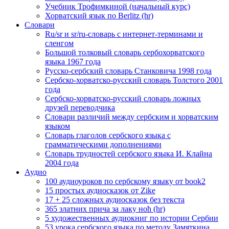
Учебник Трофимкиной (начальный курс)
Хорватский язык по Berlitz (hr)
Словари
Ru/sr и sr/ru-словарь с интернет-терминами и
сленгом
Большой толковый словарь сербохорватского
языка 1967 года
Русско-сербский словарь Станковича 1998 года
Сербско-хорватско-русский словарь Толстого 2001
года
Сербско-хорватско-русский словарь ложных
друзей переводчика
Словари различий между сербским и хорватским
языком
Словарь глаголов сербского языка с
грамматическими дополнениями
Словарь трудностей сербского языка И. Клайна
2004 года
Аудио
100 аудиоуроков по сербскому языку от book2
15 простых аудиосказок от Zike
17 + 25 сложных аудиосказок без текста
365 златних прича за лаку ноћ (hr)
5 художественных аудиокниг по истории Сербии
53 урока сербского языка по методу Замяткина