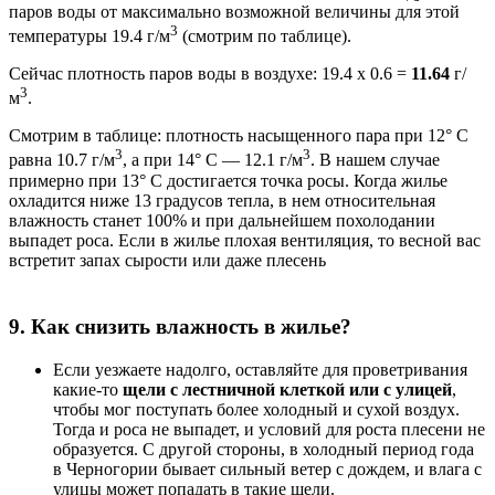
паров воды от максимально возможной величины для этой
3
температуры 19.4 г/м
(смотрим по таблице).
Сейчас плотность паров воды в воздухе: 19.4 x 0.6 =
11.64
г/
3
м
.
Смотрим в таблице: плотность насыщенного пара при 12° C
3
3
равна 10.7 г/м
, а при 14° C — 12.1 г/м
. В нашем случае
примерно при 13° C достигается точка росы. Когда жилье
охладится ниже 13 градусов тепла, в нем относительная
влажность станет 100% и при дальнейшем похолодании
выпадет роса. Если в жилье плохая вентиляция, то весной вас
встретит запах сырости или даже плесень
9. Как снизить влажность в жилье?
Если уезжаете надолго, оставляйте для проветривания
какие-то
щели с лестничной клеткой или с улицей
,
чтобы мог поступать более холодный и сухой воздух.
Тогда и роса не выпадет, и условий для роста плесени не
образуется. С другой стороны, в холодный период года
в Черногории бывает сильный ветер с дождем, и влага с
улицы может попадать в такие щели.