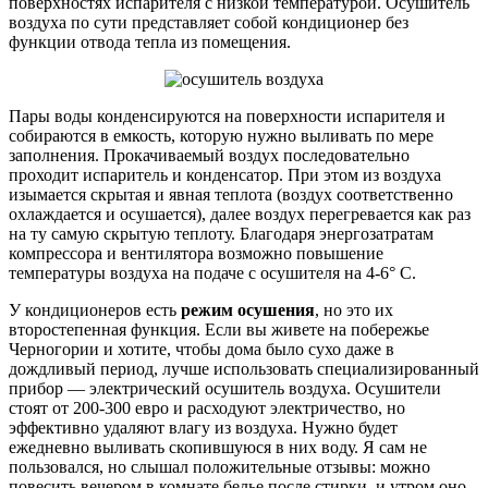
поверхностях испарителя с низкой температурой. Осушитель
воздуха по сути представляет собой кондиционер без
функции отвода тепла из помещения.
Пары воды конденсируются на поверхности испарителя и
собираются в емкость, которую нужно выливать по мере
заполнения. Прокачиваемый воздух последовательно
проходит испаритель и конденсатор. При этом из воздуха
изымается скрытая и явная теплота (воздух соответственно
охлаждается и осушается), далее воздух перегревается как раз
на ту самую скрытую теплоту. Благодаря энергозатратам
компрессора и вентилятора возможно повышение
температуры воздуха на подаче с осушителя на 4-6° C.
У кондиционеров есть
режим осушения
, но это их
второстепенная функция. Если вы живете на побережье
Черногории и хотите, чтобы дома было сухо даже в
дождливый период, лучше использовать специализированный
прибор — электрический осушитель воздуха. Осушители
стоят от 200-300 евро и расходуют электричество, но
эффективно удаляют влагу из воздуха. Нужно будет
ежедневно выливать скопившуюся в них воду. Я сам не
пользовался, но слышал положительные отзывы: можно
повесить вечером в комнате белье после стирки, и утром оно