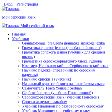
Перейти к основному содержанию
Skip to search
Login links
Вход
Регистрация
Мой сербский язык
Мой сербский язык
toggle
Главное меню
Главная
Учебники
Gramatolomija: pregledna gramatika srpskoga jezika
Граматика српског jезика (для базовой школы)
Граматика српскога jезика (учебник для средней
школы)
Грамматика сербскохорватского языка Гудкова
Кречмер, Невекловский — Сербохорватский язык
Научимо падеже (справочник по сербским
падежам)
Научимо српски 1 (учебник)
Начальный курс сербского на английском языке
Самоучитель Teach Yourself Serbian
Сербский с нуля (учебник Просвириной)
Сербскохорватский язык (учебник Поповой)
Српски акценат с лакоћом
Учебник Ивановой по разговорному сербскому
Учебник Маркович по сербскому языку