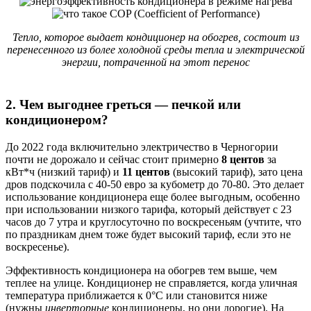
Тепло, которое выдает кондиционер на обогрев, состоит из
перенесенного из более холодной среды тепла и электрической
энергии, потраченной на этот перенос
2. Чем выгоднее греться — печкой или
кондиционером?
До 2022 года включительно электричество в Черногории
почти не дорожало и сейчас стоит примерно
8 центов
за
кВт*ч (низкий тариф) и
11 центов
(высокий тариф), зато цена
дров подскочила с 40-50 евро за кубометр до 70-80. Это делает
использование кондиционера еще более выгодным, особенно
при использовании низкого тарифа, который действует с 23
часов до 7 утра и круглосуточно по воскресеньям (учтите, что
по праздникам днем тоже будет высокий тариф, если это не
воскресенье).
Эффективность кондиционера на обогрев тем выше, чем
теплее на улице. Кондиционер не справляется, когда уличная
температура приближается к 0°C или становится ниже
(нужны
инверторные
кондиционеры, но они дорогие). На