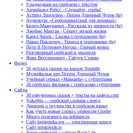
9 радиодрам на сербском с текстом
Арчибальд Рейсс - Слушайте, сербы!
Астрид Линдгрен - Пеппи Длинный Чулок (hr)
Аудиокурс «Сербохорватский для ленивых»
Брлич-Мажуранич - Рассказы из древности (hr)
Джеймс Манган - Секрет легкой жизни
Карел Чапек - Сказка о почтальоне (hr)
Павао Павличич - Троица в терновнике (hr)
Петр II Петрович Негош - Горный венец
Разговорный сербский в диалогах
Янко Веселинович - Гайдук Станко
Видео
56 детских сказок на канале Youtube
Мультфильм про Пеппи Длинный Чулок
Учебный сериал «Mansarda» с субтитрами
26 сербских фильмов с сербскими субтитрами
Сайты
30 озвученных сказок + тексты на zadecu.com
Vukajlija — сербский словарь сленга
Дневник о трудностях в сербском языке
Как учить новые слова с сервисом Glosbe
Много полезного на serblang.ru
Сайт knjigoteka.org — электронные книги
Сайт srpskijezik.rs
Учим сербский с сайтом Book2.de