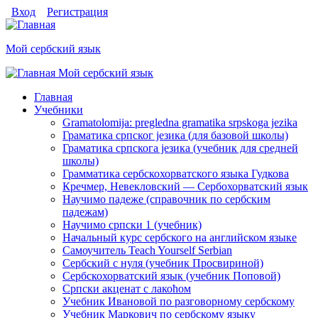
Перейти к основному содержанию
Skip to search
Login links
Вход
Регистрация
Мой сербский язык
Мой сербский язык
toggle
Главное меню
Главная
Учебники
Gramatolomija: pregledna gramatika srpskoga jezika
Граматика српског jезика (для базовой школы)
Граматика српскога jезика (учебник для средней
школы)
Грамматика сербскохорватского языка Гудкова
Кречмер, Невекловский — Сербохорватский язык
Научимо падеже (справочник по сербским
падежам)
Научимо српски 1 (учебник)
Начальный курс сербского на английском языке
Самоучитель Teach Yourself Serbian
Сербский с нуля (учебник Просвириной)
Сербскохорватский язык (учебник Поповой)
Српски акценат с лакоћом
Учебник Ивановой по разговорному сербскому
Учебник Маркович по сербскому языку