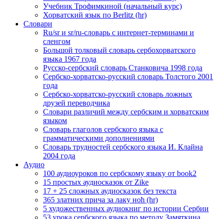
Учебник Трофимкиной (начальный курс)
Хорватский язык по Berlitz (hr)
Словари
Ru/sr и sr/ru-словарь с интернет-терминами и
сленгом
Большой толковый словарь сербохорватского
языка 1967 года
Русско-сербский словарь Станковича 1998 года
Сербско-хорватско-русский словарь Толстого 2001
года
Сербско-хорватско-русский словарь ложных
друзей переводчика
Словари различий между сербским и хорватским
языком
Словарь глаголов сербского языка с
грамматическими дополнениями
Словарь трудностей сербского языка И. Клайна
2004 года
Аудио
100 аудиоуроков по сербскому языку от book2
15 простых аудиосказок от Zike
17 + 25 сложных аудиосказок без текста
365 златних прича за лаку ноћ (hr)
5 художественных аудиокниг по истории Сербии
53 урока сербского языка по методу Замяткина