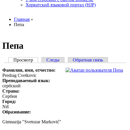
Хорватский языковой портал (HJP)
Вы здесь
Главная
»
Пепа
Пепа
Просмотр
(активная вкладка)
Следы
Обратная связь
Главные вкладки
Фамилия, имя, отчество:
Predrag Cvetkovic
Преподаваемый язык:
сербский
Страна:
Сербия
Город:
Niš
Образование:
Gimnazija "Svetozar Marković"