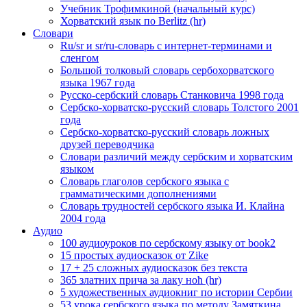
Учебник Трофимкиной (начальный курс)
Хорватский язык по Berlitz (hr)
Словари
Ru/sr и sr/ru-словарь с интернет-терминами и
сленгом
Большой толковый словарь сербохорватского
языка 1967 года
Русско-сербский словарь Станковича 1998 года
Сербско-хорватско-русский словарь Толстого 2001
года
Сербско-хорватско-русский словарь ложных
друзей переводчика
Словари различий между сербским и хорватским
языком
Словарь глаголов сербского языка с
грамматическими дополнениями
Словарь трудностей сербского языка И. Клайна
2004 года
Аудио
100 аудиоуроков по сербскому языку от book2
15 простых аудиосказок от Zike
17 + 25 сложных аудиосказок без текста
365 златних прича за лаку ноћ (hr)
5 художественных аудиокниг по истории Сербии
53 урока сербского языка по методу Замяткина