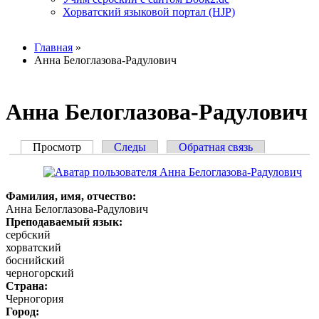
Хорватский языковой портал (HJP)
Вы здесь
Главная
»
Анна Белоглазова-Радулович
Анна Белоглазова-Радулович
Просмотр
(активная вкладка)
Следы
Обратная связь
Главные вкладки
Фамилия, имя, отчество:
Анна Белоглазова-Радулович
Преподаваемый язык:
сербский
хорватский
боснийский
черногорский
Страна:
Черногория
Город: