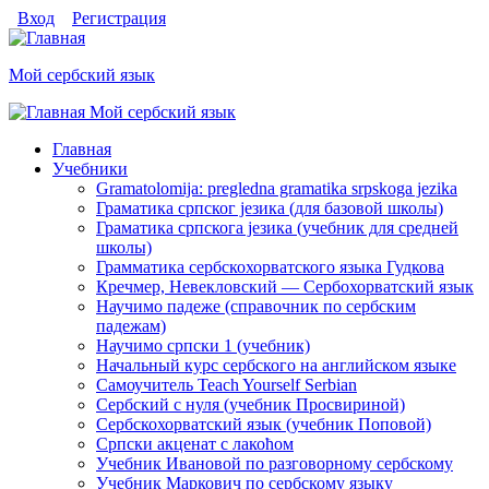
Перейти к основному содержанию
Skip to search
Login links
Вход
Регистрация
Мой сербский язык
Мой сербский язык
toggle
Главное меню
Главная
Учебники
Gramatolomija: pregledna gramatika srpskoga jezika
Граматика српског jезика (для базовой школы)
Граматика српскога jезика (учебник для средней
школы)
Грамматика сербскохорватского языка Гудкова
Кречмер, Невекловский — Сербохорватский язык
Научимо падеже (справочник по сербским
падежам)
Научимо српски 1 (учебник)
Начальный курс сербского на английском языке
Самоучитель Teach Yourself Serbian
Сербский с нуля (учебник Просвириной)
Сербскохорватский язык (учебник Поповой)
Српски акценат с лакоћом
Учебник Ивановой по разговорному сербскому
Учебник Маркович по сербскому языку