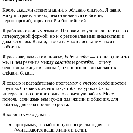
Кроме академических знаний, я обладаю опытом. Я давно
живу в стране, и знаю, чем отличаются сербский,
черногорский, хорватский и боснийский.
Я работаю с живым языком. Я знакомлю учеников не только с
литературной формой, но и с региональными диалектами и
даже слэнгом. Важно, чтобы вам хотелось заниматься и
работать.
Я расскажу вам о том, почему
babo
и
baba
— это не одно и то
же. В чем разница между
kazalište
и
pozorište
. Почему
белградцы живут в "ящике", а черногорцы добавляют в
алфавит буквы.
Я создаю и разрабатываю программу с учетом особенностей
группы. Стараюсь делать так, чтобы на уроках было
интересно, но организовываю серьезную работу. Могу
помочь, если язык вам нужен для: жизни и общения, для
работы, для себя и общего роста.
Я хорошо умею давать:
программу, разработанную специально для вас
(учитываются ваши знания и цели),