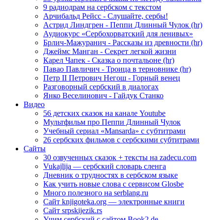
9 радиодрам на сербском с текстом
Арчибальд Рейсс - Слушайте, сербы!
Астрид Линдгрен - Пеппи Длинный Чулок (hr)
Аудиокурс «Сербохорватский для ленивых»
Брлич-Мажуранич - Рассказы из древности (hr)
Джеймс Манган - Секрет легкой жизни
Карел Чапек - Сказка о почтальоне (hr)
Павао Павличич - Троица в терновнике (hr)
Петр II Петрович Негош - Горный венец
Разговорный сербский в диалогах
Янко Веселинович - Гайдук Станко
Видео
56 детских сказок на канале Youtube
Мультфильм про Пеппи Длинный Чулок
Учебный сериал «Mansarda» с субтитрами
26 сербских фильмов с сербскими субтитрами
Сайты
30 озвученных сказок + тексты на zadecu.com
Vukajlija — сербский словарь сленга
Дневник о трудностях в сербском языке
Как учить новые слова с сервисом Glosbe
Много полезного на serblang.ru
Сайт knjigoteka.org — электронные книги
Сайт srpskijezik.rs
Учим сербский с сайтом Book2.de