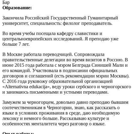
Бар
Образование:
Закончила Российский Государственный Гуманитарный
университет, специальность: филолог преподаватель.
Во время учебы посещала кафедру славистики и
центральноевропейских исследований. Я преподаю уже
больше 7 лет.
В Москве работала переводчицей. Сопровождала
правительственные делегации во время визитов в Россию. В
июне 2015 года работала с мэром Белграда Синишей Мали и
его командой. Участвовала в подписании официальных
договоров и соглашений (есть рекомендации мэрии Москвы).
С 2016 года руковожу образовательной организацией
«Alternativna edukacija», веду уроки сербского и черногорского
и занимаюсь письменными и устными переводами.
Замужем за черногорцем, довольно давно преподаю бывшим
соотечественникам в Черногории, знаю, как рассказать о
языке в условиях проживания в среде, даю необходимую
лексику и немного больше. Рассказываю культуре и
особенностях менталитета через разговор о языке.
Опыт работы: