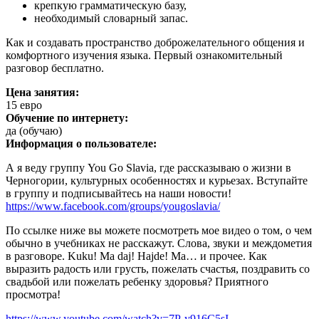
крепкую грамматическую базу,
необходимый словарный запас.
Как и создавать пространство доброжелательного общения и
комфортного изучения языка. Первый ознакомительный
разговор бесплатно.
Цена занятия:
15 евро
Обучение по интернету:
да (обучаю)
Информация о пользователе:
А я веду группу You Go Slavia, где рассказываю о жизни в
Черногории, культурных особенностях и курьезах. Вступайте
в группу и подписывайтесь на наши новости!
https://www.facebook.com/groups/yougoslavia/
По ссылке ниже вы можете посмотреть мое видео о том, о чем
обычно в учебниках не расскажут. Слова, звуки и междометия
в разговоре. Kuku! Ma daj! Hajde! Ma… и прочее. Как
выразить радость или грусть, пожелать счастья, поздравить со
свадьбой или пожелать ребенку здоровья? Приятного
просмотра!
https://www.youtube.com/watch?v=7P-y916C5sI