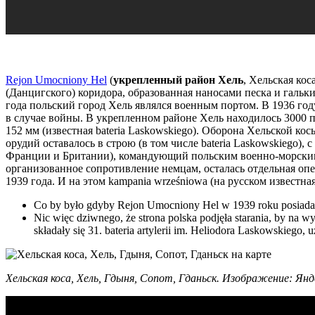
Rejon Umocniony Hel
(
укрепленный район Хель
, Хельская ко
(Данцигского) коридора, образованная наносами песка и гальки
года польский город Хель являлся военным портом. В 1936 го
в случае войны. В укрепленном районе Хель находилось 3000 
152 мм (известная bateria Laskowskiego). Оборона Хельской кос
орудий оставалось в строю (в том числе bateria Laskowskiego)
Франции и Британии), командующий польским военно-морским 
организованное сопротивление немцам, осталась отдельная опе
1939 года. И на этом kampania wrześniowa (на русском известна
Co by było gdyby Rejon Umocniony Hel w 1939 roku posiadał
Nic więc dziwnego, że strona polska podjęła starania, by na 
składały się 31. bateria artylerii im. Heliodora Laskowskiego,
Хельская коса, Хель, Гдыня, Сопот, Гданьск. Изображение: Ян