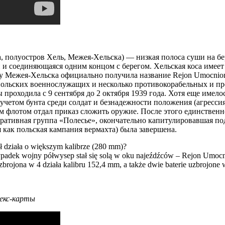
са, полуостров Хель, Межея-Хельска) — низкая полоса суши на бе
 и соединяющаяся одним концом с берегом. Хельская коса имеет 
ду Межея-Хельска официально получила название Rejon Umocnio
польских военнослужащих и несколько противокорабельных и про
ы проходила с 9 сентября до 2 октября 1939 года. Хотя еще имел
, с учетом бунта среди солдат и безнадежности положения (агрес
флотом отдал приказ сложить оружие. После этого единственн
ративная группа «Полесье», окончательно капитулировавшая под
я как польская кампания вермахта) была завершена.
 działa o większym kalibrze (280 mm)?
wypadek wojny półwysep stał się solą w oku najeźdźców – Rejon Umocni
 uzbrojona w 4 działa kalibru 152,4 mm, a także dwie baterie uzbrojone
декс-карты