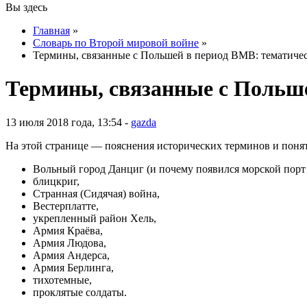
Вы здесь
Главная
»
Словарь по Второй мировой войне
»
Термины, связанные с Польшей в период ВМВ: тематичес
Термины, связанные с Польше
13 июля 2018 года, 13:54 -
gazda
На этой странице — пояснения исторических терминов и поня
Вольный город Данциг (и почему появился морской порт
блицкриг,
Странная (Сидячая) война,
Вестерплатте,
укрепленный район Хель,
Армия Краёва,
Армия Людова,
Армия Андерса,
Армия Берлинга,
тихотемные,
проклятые солдаты.