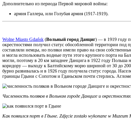
Дополнительно из периода Первой мировой войны:
армия Галлера, или Голубая армия (1917-1919).
Wolne Miasto Gdańsk
(
Вольный город Данциг
) — в 1919 году 
окрестностями получил статус обособленной территории под 
составляли немцы, но поляки имели право на свои собственн
и могла использовать водные пути этого крупного порта на Ба
могли, поэтому в 20 км западнее Данцига в 1922 году Польша 
коридору — выходу к Балтийскому морю шириной от 30 до 200 
бурно развивалась и в 1926 году получила статус города. Насе
границы Гдыни с Сопотом и Гданьском почти стерлись. Агломер
Численность поляков в Вольном городе Данциге и окрестностях
Как появился порт в Гдыне. Zdjęcie zostało wykonane w Muzeum 