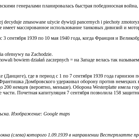
овскими генералами планировалась быстрая победоносная война
ej decyduje zmasowane użycie dywizji pancernych i piechoty zmotor
е имеет массированное использование танковых дивизий и мото
 с 3 сентября 1939 по 10 мая 1940 года, когда Франция и Велик
ia ofensywy na Zachodzie.
odejmowali bowiem działań zaczepnych = на Западе велась так назыв
 (Данциге), где в период с 1 по 7 сентября 1939 года гарнизон 
 Франтишка Домбровского удерживал оборону против немецких 
 200 немцев (вероятно, меньше). Оборона Westerplatte имела го
е части. Почетная капитуляция 7 сентября позволила 158 защит
ньска. Изображение: Google maps
из окна (слева) которого 1.09.1939 в направлении Вестерплатте