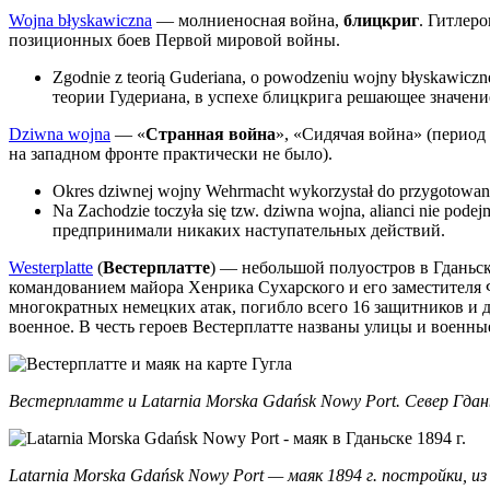
Wojna błyskawiczna
— молниеносная война,
блицкриг
. Гитлер
позиционных боев Первой мировой войны.
Zgodnie z teorią Guderiana, o powodzeniu wojny błyskawiczn
теории Гудериана, в успехе блицкрига решающее значени
Dziwna wojna
— «
Странная война
», «Сидячая война» (период
на западном фронте практически не было).
Okres dziwnej wojny Wehrmacht wykorzystał do przygotowan
Na Zachodzie toczyła się tzw. dziwna wojna, alianci nie p
предпринимали никаких наступательных действий.
Westerplatte
(
Вестерплатте
) — небольшой полуостров в Гданьске
командованием майора Хенрика Сухарского и его заместителя
многократных немецких атак, погибло всего 16 защитников и до
военное. В честь героев Вестерплатте названы улицы и военны
Вестерплатте и Latarnia Morska Gdańsk Nowy Port. Север Гда
Latarnia Morska Gdańsk Nowy Port — маяк 1894 г. постройки, 