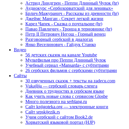
Астрид Линдгрен - Пеппи Длинный Чулок (hr)
Аудиокурс «Сербохорватский для ленивых»
Брлич-Мажуранич - Рассказы из древности (hr)
Джеймс Манган - Секрет легкой жизни
Карел Чапек - Сказка о почтальоне (hr)
Павао Павличич - Троица в терновнике (hr)
Петр II Петрович Негош - Горный венец
Разговорный сербский в диалогах
Янко Веселинович - Гайдук Станко
Видео
56 детских сказок на канале Youtube
Мультфильм про Пеппи Длинный Чулок
Учебный сериал «Mansarda» с субтитрами
26 сербских фильмов с сербскими субтитрами
Сайты
30 озвученных сказок + тексты на zadecu.com
Vukajlija — сербский словарь сленга
Дневник о трудностях в сербском языке
Как учить новые слова с сервисом Glosbe
Много полезного на serblang.ru
Сайт knjigoteka.org — электронные книги
Сайт srpskijezik.rs
Учим сербский с сайтом Book2.de
Хорватский языковой портал (HJP)