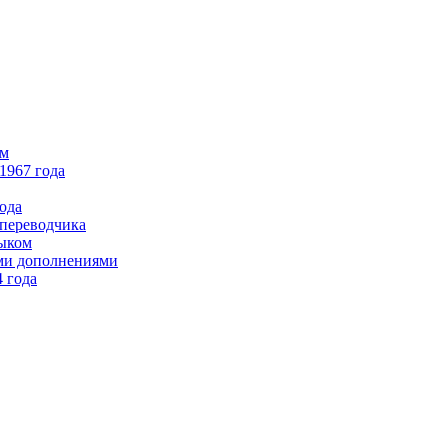
ом
1967 года
ода
 переводчика
зыком
ими дополнениями
4 года