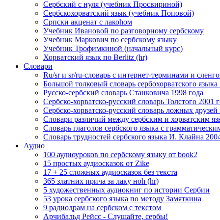
Сербский с нуля (учебник Просвириной)
Сербскохорватский язык (учебник Поповой)
Српски акценат с лакоћом
Учебник Ивановой по разговорному сербскому
Учебник Маркович по сербскому языку
Учебник Трофимкиной (начальный курс)
Хорватский язык по Berlitz (hr)
Словари
Ru/sr и sr/ru-словарь с интернет-терминами и сленг
Большой толковый словарь сербохорватского языка 
Русско-сербский словарь Станковича 1998 года
Сербско-хорватско-русский словарь Толстого 2001 г
Сербско-хорватско-русский словарь ложных друзей
Словари различий между сербским и хорватским я
Словарь глаголов сербского языка с грамматическ
Словарь трудностей сербского языка И. Клайна 200
Аудио
100 аудиоуроков по сербскому языку от book2
15 простых аудиосказок от Zike
17 + 25 сложных аудиосказок без текста
365 златних прича за лаку ноћ (hr)
5 художественных аудиокниг по истории Сербии
53 урока сербского языка по методу Замяткина
9 радиодрам на сербском с текстом
Арчибальд Рейсс - Слушайте, сербы!