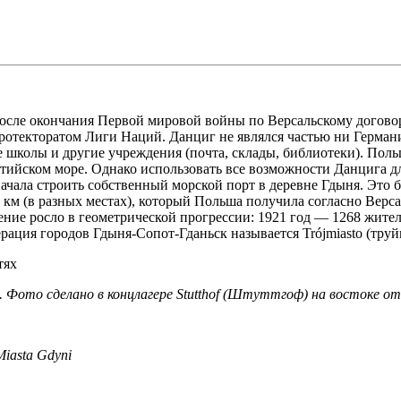
после окончания Первой мировой войны по Версальскому договор
протекторатом Лиги Наций. Данциг не являлся частью ни Герма
ые школы и другие учреждения (почта, склады, библиотеки). По
лтийском море. Однако использовать все возможности Данцига д
начала строить собственный морской порт в деревне Гдыня. Это
км (в разных местах), который Польша получила согласно Верс
ление росло в геометрической прогрессии: 1921 год — 1268 жите
ация городов Гдыня-Сопот-Гданьск называется Trójmiasto (труй
. Фото сделано в концлагере Stutthof (Штуттгоф) на востоке от
Miasta Gdyni