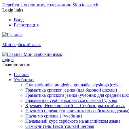
Перейти к основному содержанию
Skip to search
Login links
Вход
Регистрация
Мой сербский язык
Мой сербский язык
toggle
Главное меню
Главная
Учебники
Gramatolomija: pregledna gramatika srpskoga jezika
Граматика српског jезика (для базовой школы)
Граматика српскога jезика (учебник для средней шк
Грамматика сербскохорватского языка Гудкова
Кречмер, Невекловский — Сербохорватский язык
Научимо падеже (справочник по сербским падежам
Научимо српски 1 (учебник)
Начальный курс сербского на английском языке
Самоучитель Teach Yourself Serbian