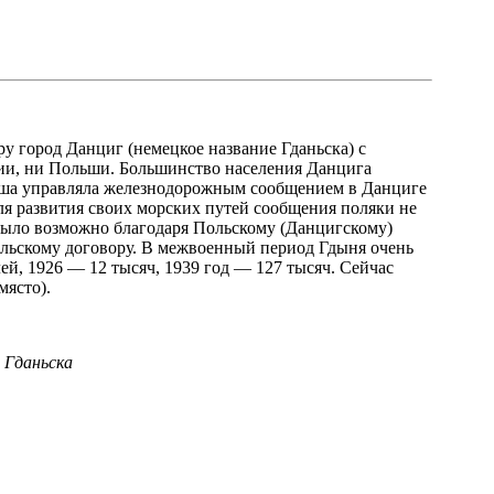
у город Данциг (немецкое название Гданьска) с
нии, ни Польши. Большинство населения Данцига
льша управляла железнодорожным сообщением в Данциге
ля развития своих морских путей сообщения поляки не
 было возможно благодаря Польскому (Данцигскому)
альскому договору. В межвоенный период Гдыня очень
лей, 1926 — 12 тысяч, 1939 год — 127 тысяч. Сейчас
място).
 Гданьска