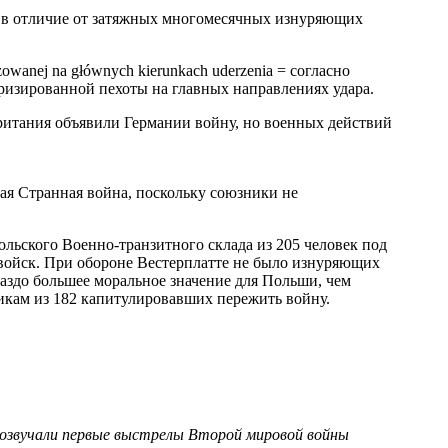
, в отличие от затяжных многомесячных изнуряющих
yzowanej na głównych kierunkach uderzenia = согласно
ризированной пехоты на главных направлениях удара.
обритания объявили Германии войну, но военных действий
аемая Странная война, поскольку союзники не
польского Военно-транзитного склада из 205 человек под
войск. При обороне Вестерплатте не было изнуряющих
раздо большее моральное значение для Польши, чем
никам из 182 капитулировавших пережить войну.
 прозвучали первые выстрелы Второй мировой войны