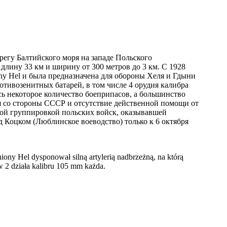
регу Балтийского моря на западе Польского
длину 33 км и ширину от 300 метров до 3 км. С 1928
ny Hel и была предназначена для обороны Хеля и Гдыни
тивозенитных батарей, в том числе 4 орудия калибра
ось некоторое количество боеприпасов, а большинство
сия со стороны СССР и отсутствие действенной помощи от
ой группировкой польских войск, оказывавшей
 Коцком (Люблинское воеводство) только к 6 октября
ony Hel dysponował silną artylerią nadbrzeżną, na którą
 w 2 działa kalibru 105 mm każda.