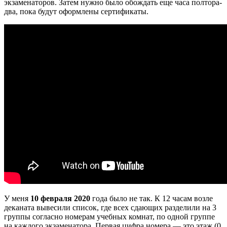
экзаменаторов. Затем нужно было обождать еще часа полтора-
два, пока будут оформлены сертификаты.
У меня
10 февраля 2020
года было не так. К 12 часам возле
деканата вывесили список, где всех сдающих разделили на 3
группы согласно номерам учебных комнат, по одной группе
на каждого экзаменатора. Первая цифра номера — это этаж (0