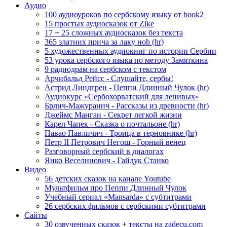
Аудио
100 аудиоуроков по сербскому языку от book2
15 простых аудиосказок от Zike
17 + 25 сложных аудиосказок без текста
365 златних прича за лаку ноћ (hr)
5 художественных аудиокниг по истории Сербии
53 урока сербского языка по методу Замяткина
9 радиодрам на сербском с текстом
Арчибальд Рейсс - Слушайте, сербы!
Астрид Линдгрен - Пеппи Длинный Чулок (hr)
Аудиокурс «Сербохорватский для ленивых»
Брлич-Мажуранич - Рассказы из древности (hr)
Джеймс Манган - Секрет легкой жизни
Карел Чапек - Сказка о почтальоне (hr)
Павао Павличич - Троица в терновнике (hr)
Петр II Петрович Негош - Горный венец
Разговорный сербский в диалогах
Янко Веселинович - Гайдук Станко
Видео
56 детских сказок на канале Youtube
Мультфильм про Пеппи Длинный Чулок
Учебный сериал «Mansarda» с субтитрами
26 сербских фильмов с сербскими субтитрами
Сайты
30 озвученных сказок + тексты на zadecu.com