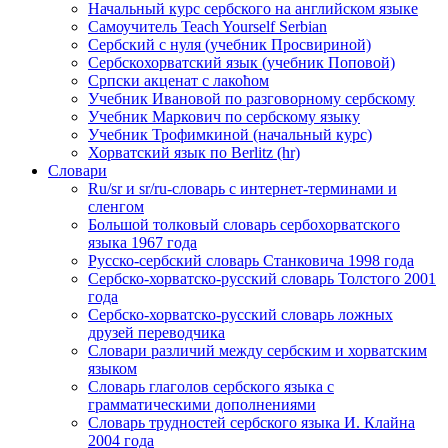
Начальный курс сербского на английском языке
Самоучитель Teach Yourself Serbian
Сербский с нуля (учебник Просвириной)
Сербскохорватский язык (учебник Поповой)
Српски акценат с лакоћом
Учебник Ивановой по разговорному сербскому
Учебник Маркович по сербскому языку
Учебник Трофимкиной (начальный курс)
Хорватский язык по Berlitz (hr)
Словари
Ru/sr и sr/ru-словарь с интернет-терминами и
сленгом
Большой толковый словарь сербохорватского
языка 1967 года
Русско-сербский словарь Станковича 1998 года
Сербско-хорватско-русский словарь Толстого 2001
года
Сербско-хорватско-русский словарь ложных
друзей переводчика
Словари различий между сербским и хорватским
языком
Словарь глаголов сербского языка с
грамматическими дополнениями
Словарь трудностей сербского языка И. Клайна
2004 года