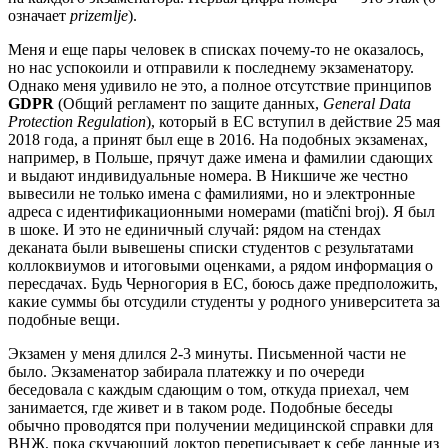
означает
prizemlje
).
Меня и еще пары человек в списках почему-то не оказалось,
но нас успокоили и отправили к последнему экзаменатору.
Однако меня удивило не это, а полное отсутствие принципов
GDPR
(Общий регламент по защите данных,
General Data
Protection Regulation
), который в ЕС вступил в действие 25 мая
2018 года, а принят был еще в 2016. На подобных экзаменах,
например, в Польше, прячут даже имена и фамилии сдающих
и выдают индивидуальные номера. В Никшиче же честно
вывесили не только имена с фамилиями, но и электронные
адреса с идентификационными номерами (matični broj). Я был
в шоке. И это не единичный случай: рядом на стендах
деканата были вывешены списки студентов с результатами
коллоквиумов и итоговыми оценками, а рядом информация о
пересдачах. Будь Черногория в ЕС, боюсь даже предположить,
какие суммы бы отсудили студенты у родного университета за
подобные вещи.
Экзамен у меня длился 2-3 минуты. Письменной части не
было. Экзаменатор забирала платежку и по очереди
беседовала с каждым сдающим о том, откуда приехал, чем
занимается, где живет и в таком роде. Подобные беседы
обычно проводятся при получении медицинской справки для
ВНЖ, пока скучающий доктор переписывает к себе данные из