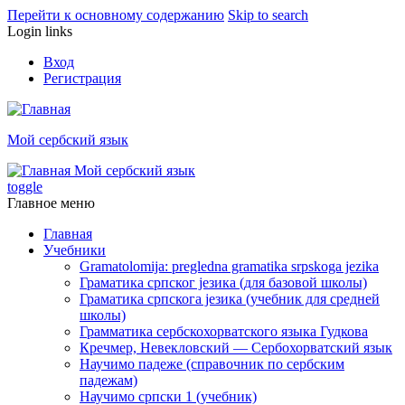
Перейти к основному содержанию
Skip to search
Login links
Вход
Регистрация
Мой сербский язык
Мой сербский язык
toggle
Главное меню
Главная
Учебники
Gramatolomija: pregledna gramatika srpskoga jezika
Граматика српског jезика (для базовой школы)
Граматика српскога jезика (учебник для средней
школы)
Грамматика сербскохорватского языка Гудкова
Кречмер, Невекловский — Сербохорватский язык
Научимо падеже (справочник по сербским
падежам)
Научимо српски 1 (учебник)