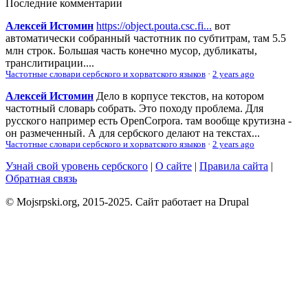
Последние комментарии
Алексей Истомин
https://object.pouta.csc.fi...
вот
автоматически собранный частотник по субтитрам, там 5.5
млн строк. Большая часть конечно мусор, дубликаты,
транслитирации....
Частотные словари сербского и хорватского языков
·
2 years ago
Алексей Истомин
Дело в корпусе текстов, на котором
частотный словарь собрать. Это походу проблема. Для
русского например есть OpenCorpora. там вообще крутизна -
он размеченный. А для сербского делают на текстах...
Частотные словари сербского и хорватского языков
·
2 years ago
Узнай свой уровень сербского
|
О сайте
|
Правила сайта
|
Обратная связь
© Mojsrpski.org, 2015-2025. Сайт работает на Drupal