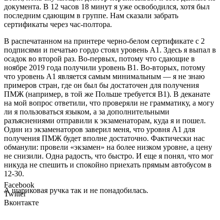
документа. В 12 часов 18 минут я уже освободился, хотя был
последним сдающим в группе. Нам сказали забрать
сертификаты через час-полтора.
В распечатанном на принтере черно-белом сертификате с 2
подписями и печатью гордо стоял уровень A1. Здесь я выпал в
осадок во второй раз. Во-первых, потому что сдающие в
ноябре 2019 года получили уровень B1. Во-вторых, потому
что уровень A1 является самым минимальным — я не знаю
примеров стран, где он был бы достаточен для получения
ПМЖ (например, в той же Польше требуется B1). В деканате
на мой вопрос ответили, что проверяли не грамматику, а могу
ли я пользоваться языком, а за дополнительными
разъяснениями отправили к экзаменаторам, куда я и пошел.
Один из экзаменаторов заверил меня, что уровня A1 для
получения ПМЖ будет вполне достаточно. Фактически нас
обманули: провели «экзамен» на более низком уровне, а цену
не снизили. Одна радость, что быстро. И еще я понял, что мог
никуда не спешить и спокойно приехать прямым автобусом в
12-30.
Facebook
А шариковая ручка так и не понадобилась.
Twitter
Вконтакте