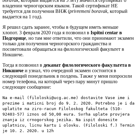
boravak
, который выдается на 5 лет) значится сертификат о
владении черногорским языком. Такой сертификат НЕ
требуется для получения ВНЖ (
privremeni boravak
, который
выдается на 1 год).
Я решил сдать заранее, чтобы в будущем иметь меньше
хлопот. 3 февраля 2020 года я позвонил в
Ispitni centar в
Подгорице
, но там мне ответили, что они принимают экзамен
только для получения черногорского гражданства и
посоветовали обращаться на филологический факультет в
Никшиче.
Тогда я позвонил в
деканат филологического факультета в
Никшиче
и узнал, что очередной экзамен состоится в
следующий понедельник в полдень. Также у меня попросили
номер телефона, на который через пару минут пришло
следующее сообщение:
Na e-mail (filoloski@ucg.ac.me) dostavite Vase ime i
prezime i maticni broj do 9. 2. 2020. Potrebno je i da
uplatite na ziro-racun Filoloskog fakulteta (510-
92403-57) iznos od 50,00 eura. Svrha uplate provjera
znanja iz crnogorskog jezika. Na ispit donesite
uplatnicu, licnu kartu i olovku. (Filoloski f.) Termin
je 10. 2. 2020. u 12h